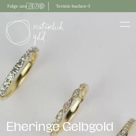
Zum
Termin buchen
Folge uns
Inhalt
springen
Eheringe Gelbgold