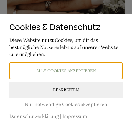
Cookies & Datenschutz
„Wir könnten nicht glücklicher
Diese Website nutzt Cookies, um dir das
sein mit unserer Erfahrung bei
bestmögliche Nutzererlebnis auf unserer Website
natürlich Gold. …“
zu ermöglichen.
Ariane
ALLE COOKIES AKZEPTIEREN
BEARBEITEN
Nur notwendige Cookies akzeptieren
Datenschutzerklärung
|
Impressum