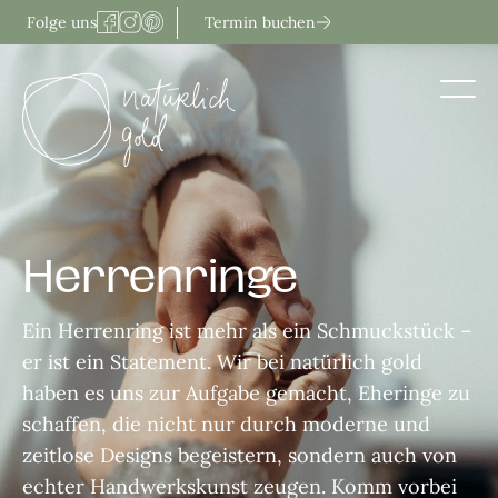
Zum
Termin buchen
Folge uns
Inhalt
springen
Herrenringe
Ein Herrenring ist mehr als ein Schmuckstück –
er ist ein Statement. Wir bei natürlich gold
haben es uns zur Aufgabe gemacht, Eheringe zu
schaffen, die nicht nur durch moderne und
zeitlose Designs begeistern, sondern auch von
echter Handwerkskunst zeugen. Komm vorbei