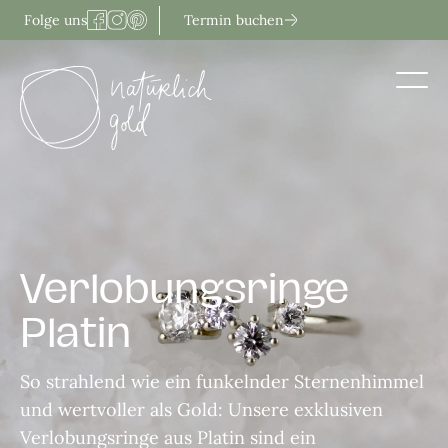
Zum
Termin buchen
Folge uns
Inhalt
springen
Verlobungsringe
Platin
So strahlend wie ein funkelnder Sternenhimmel
und wertvoller als Gold: Unsere exklusiven
Verlobungsringe aus Platin sind ein